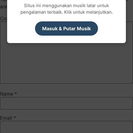
Situs ini menggunakan musik latar untuk
are marked
*
pengalaman terbaik. Klik untuk melanjutkan.
Comment
*
Masuk & Putar Musik
Name
*
Email
*