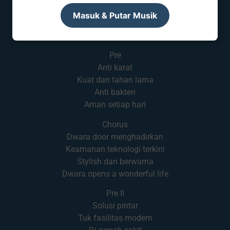
Pintu masa kini
Masuk & Putar Musik
Pasti canggih
Dengan aneka fungsi
Pre
Anti karat
Kuat dan tahan lama
Anti bakteri
Aman setiap hari
Chorus
Dwara door menghadirkan
Keamanan teknologi terkini
Stylish dan berwarna
Dwara opens a wonderful life
Pre II
Solusi pintar
Tuk fasilitas modern